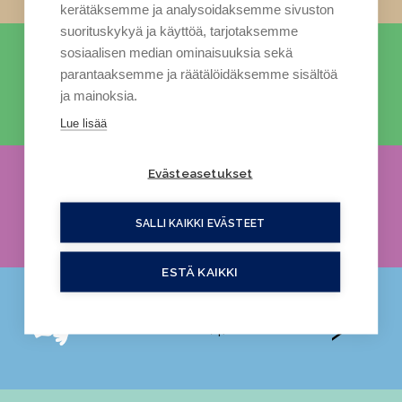
kerätäksemme ja analysoidaksemme sivuston
suorituskykyä ja käyttöä, tarjotaksemme
sosiaalisen median ominaisuuksia sekä
parantaaksemme ja räätälöidäksemme sisältöä
Luonto (8)
ja mainoksia.
Lue lisää
Evästeasetukset
Puutarhanhoito (5)
SALLI KAIKKI EVÄSTEET
ESTÄ KAIKKI
Viitotut tarinat (4)