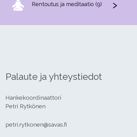
Rentoutus ja meditaatio (9)
Palaute ja yhteystiedot
Hankekoordinaattori
Petri Rytkönen
petri.rytkonen@savas.fi