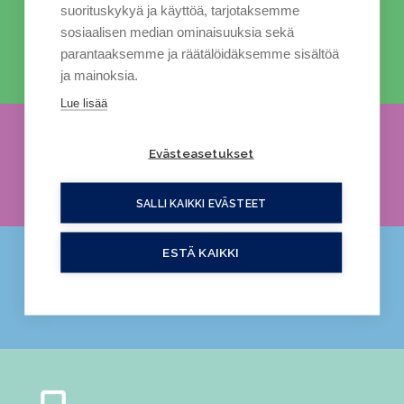
suorituskykyä ja käyttöä, tarjotaksemme
sosiaalisen median ominaisuuksia sekä
Luonto (8)
parantaaksemme ja räätälöidäksemme sisältöä
ja mainoksia.
Lue lisää
Evästeasetukset
Puutarhanhoito (5)
SALLI KAIKKI EVÄSTEET
ESTÄ KAIKKI
Viitotut tarinat (4)