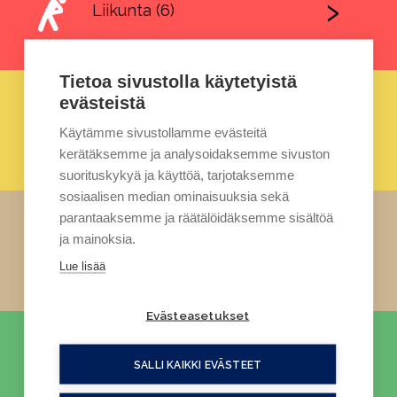
Liikunta (6)
Tietoa sivustolla käytetyistä
evästeistä
Kädentaidot ja askartelu (17)
Käytämme sivustollamme evästeitä
kerätäksemme ja analysoidaksemme sivuston
suorituskykyä ja käyttöä, tarjotaksemme
sosiaalisen median ominaisuuksia sekä
parantaaksemme ja räätälöidäksemme sisältöä
ja mainoksia.
Ruoka (5)
Lue lisää
Evästeasetukset
SALLI KAIKKI EVÄSTEET
Luonto (8)