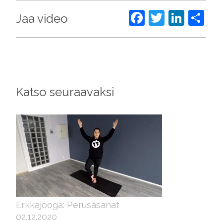
Facebook
Twitter
Link
Sh
Jaa video
Katso seuraavaksi
Erkkajooga: Perusasanat
02.12.2020