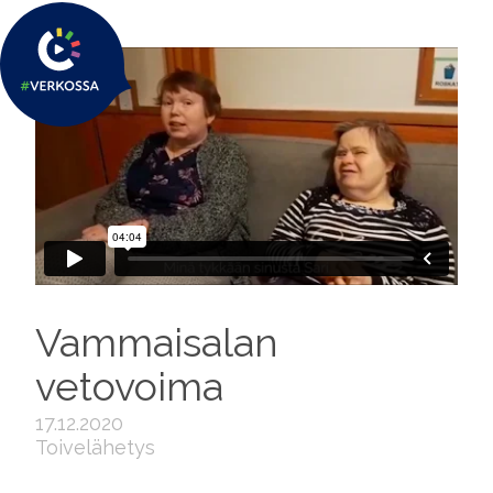
Vammaisalan
vetovoima
17.12.2020
Toivelähetys