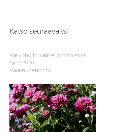
Katso seuraavaksi
Kasvohoito kauneushoitolassa
19.10.2020
Kauneudenhoito