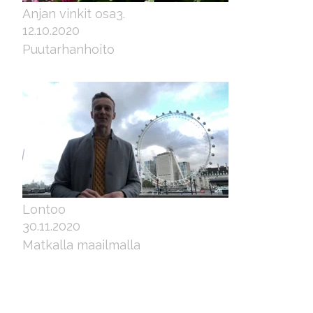
Anjan vinkit osa3.
12.10.2020
Puutarhanhoito
Lontoo
30.11.2020
Matkalla maailmalla