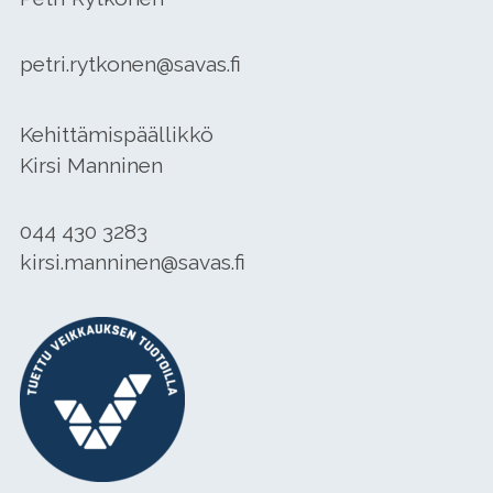
petri.rytkonen@savas.fi
Kehittämispäällikkö
Kirsi Manninen
044 430 3283
kirsi.manninen@savas.fi